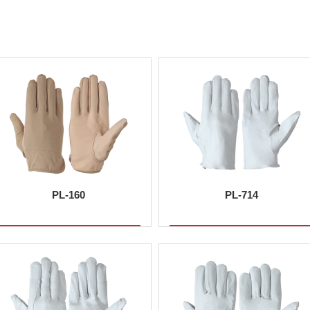
PL-160
PL-714