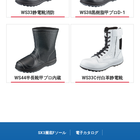
WS33静電靴消防
WS38黒樹脂甲プロD-1
WS44半長靴甲プロ内蔵
WS33C付白革静電靴
SX3層底Fソール
電子カタログ