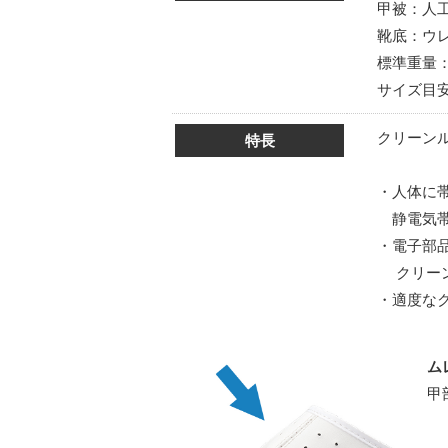
甲被：人
靴底：ウ
標準重量：4
サイズ目安：S
クリーン
特長
・人体に
静電気帯
・電子部
クリーン
・適度な
ム
甲