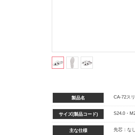
CA-72
製品名
S24.0・M2
サイズ(製品コード)
先芯：な
主な仕様