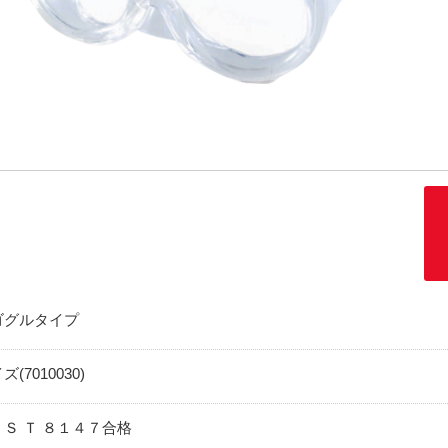
Fゴグルタイプ
(7010030)
Ｓ Ｔ ８１４７合格