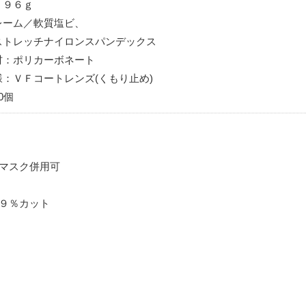
：９６ｇ
レーム／軟質塩ビ、
ストレッチナイロンスパンデックス
材：ポリカーボネート
：ＶＦコートレンズ(くもり止め)
0個
・マスク併用可
９９％カット