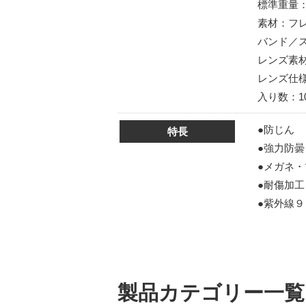
標準重量
素材：フ
バンド／
レンズ素
レンズ仕様
入り数：1
●防じん
特長
●強力防曇
●メガネ
●耐傷加工
●紫外線
製品カテゴリー一覧