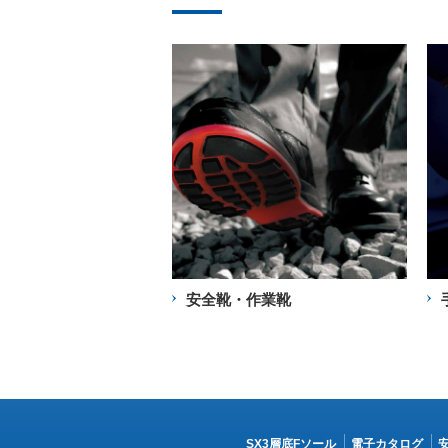
安全靴・作業靴
SX3層底Fソール
電子カタログ