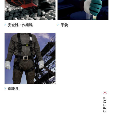
安全靴・作業靴
手袋
保護具
ペ