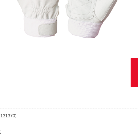
4131370)
革