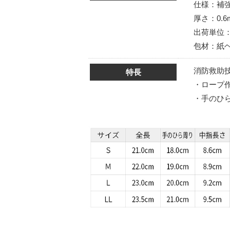
仕様：補
厚さ：0.6
出荷単位：
包材：紙
消防救助
特長
・ロープ
・手のひ