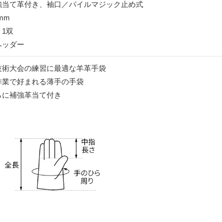
強当て革付き、袖口／パイルマジック止め式
mm
1双
ヘッダー
技術大会の練習に最適な羊革手袋
作業で好まれる薄手の手袋
らに補強革当て付き