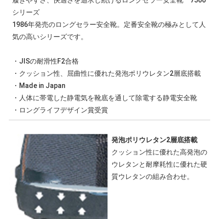
履きやすさ、快適さを追求し続けるロングセラー安全靴 7500
シリーズ
1986年発売のロングセラー安全靴。定番安全靴の極みとして人
気の高いシリーズです。
・JISの耐滑性F2合格
・クッション性、屈曲性に優れた発泡ポリウレタン2層底搭載
・Made in Japan
・人体に帯電した静電気を靴底を通して除電する静電安全靴
・ロングライフデザイン賞受賞
発泡ポリウレタン2層底搭載
クッション性に優れた高発泡の
ウレタンと耐摩耗性に優れた硬
質ウレタンの組み合わせ。