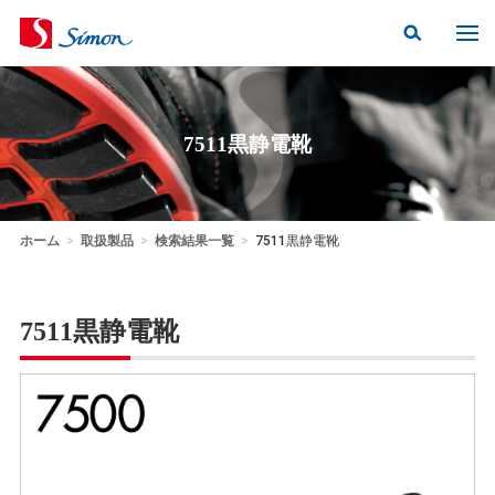
7511黒静電靴
ホーム
>
取扱製品
>
検索結果一覧
>
7511黒静電靴
7511黒静電靴