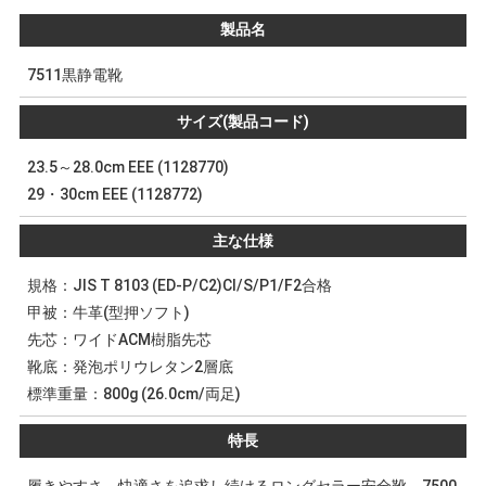
製品名
7511黒静電靴
サイズ(製品コード)
23.5～28.0cm EEE (1128770)
29・30cm EEE (1128772)
主な仕様
規格：JIS T 8103 (ED-P/C2)CⅠ/S/P1/F2合格
甲被：牛革(型押ソフト)
先芯：ワイドACM樹脂先芯
靴底：発泡ポリウレタン2層底
標準重量：800g (26.0cm/両足)
特長